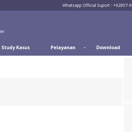
Whatsapp Official Suport : +62857-
der
Study Kasus
Pelayanan
Download