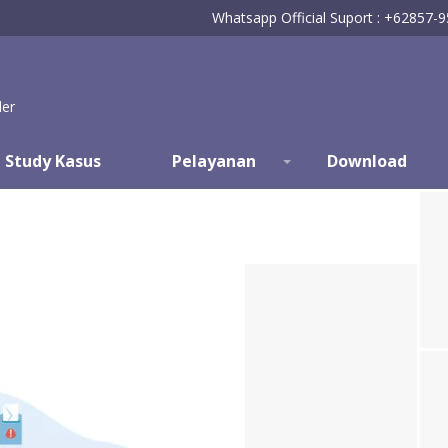
Whatsapp Official Suport : +62857-
der
Study Kasus
Pelayanan
Download